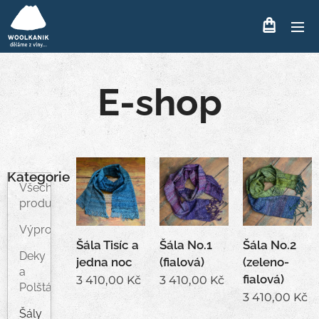
E-shop
Kategorie
Všechny
produkty
Výprodej
Šála Tisíc a
Šála No.1
Šála No.2
Deky
jedna noc
(fialová)
(zeleno-
a
fialová)
3 410,00
Kč
3 410,00
Kč
Polštáře
3 410,00
Kč
Šály