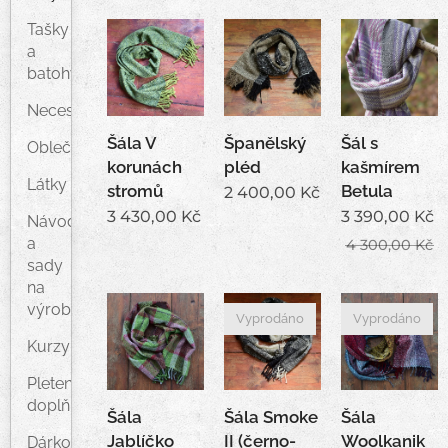
Tašky
a
batohy
Neceséry
Šála V
Španělský
Šál s
Oblečení
korunách
pléd
kašmírem
Látky
stromů
Betula
2 400,00
Kč
3 430,00
Kč
3 390,00
Kč
Návody
a
4 300,00
Kč
sady
na
výrobu
Vyprodáno
Vyprodáno
Kurzy
Pletené
doplňky
Šála
Šála Smoke
Šála
Jablíčko
II (černo-
Woolkanik
Dárkové