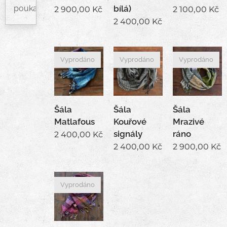
poukazy
bílá)
2 900,00
Kč
2 100,00
Kč
2 400,00
Kč
Vyprodáno
Vyprodáno
Vyprodáno
Šála
Šála
Šála
Matlafous
Kouřové
Mrazivé
signály
ráno
2 400,00
Kč
2 400,00
Kč
2 900,00
Kč
Vyprodáno