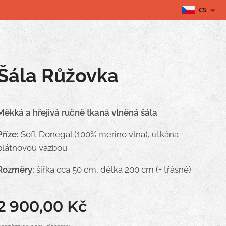
CS
Šála Růžovka
Měkká a hřejivá ručně tkaná vlněná šála
Příze:
Soft Donegal (100% merino vlna), utkána
plátnovou vazbou
Rozměry:
šířka cca 50 cm, délka 200 cm (+ třásně)
2 900,00
Kč