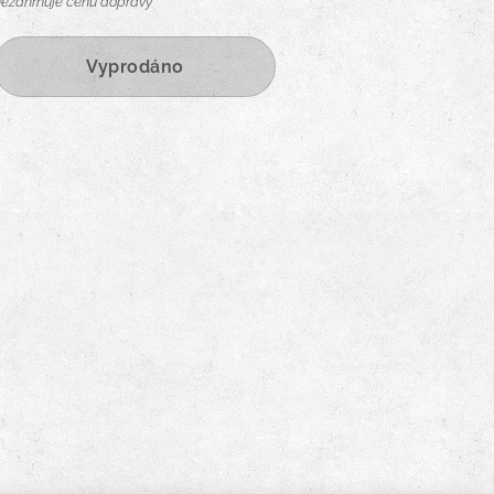
nezahrnuje cenu dopravy
Vyprodáno