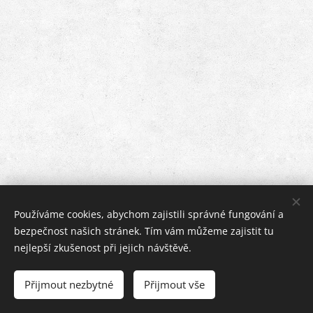
Používáme cookies, abychom zajistili správné fungování a
bezpečnost našich stránek. Tím vám můžeme zajistit tu
Woolkanik 2025
Cookies
nejlepší zkušenost při jejich návštěvě.
Jazyky
Přijmout nezbytné
Přijmout vše
English
Čeština