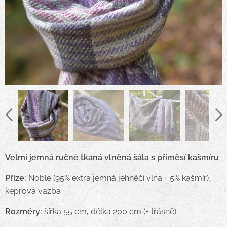
Velmi jemná ručně tkaná vlněná šála s příměsí kašmíru
Příze:
Noble (95% extra jemná jehněčí vlna + 5% kašmír),
keprová vazba
Rozměry:
šířka 55 cm, délka 200 cm (+ třásně)