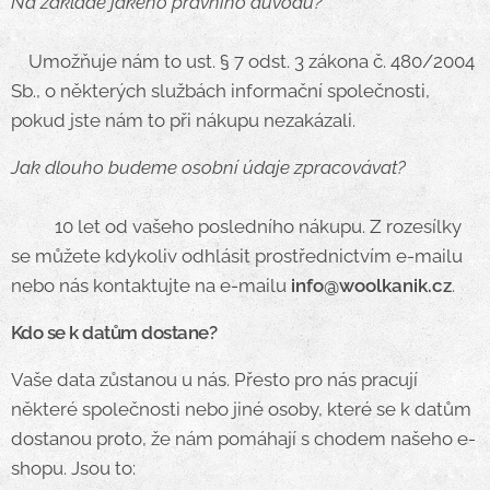
Na základě jakého právního důvodu?
Umožňuje nám to ust. § 7 odst. 3 zákona č. 480/2004
Sb., o některých službách informační společnosti,
pokud jste nám to při nákupu nezakázali.
Jak dlouho budeme osobní údaje zpracovávat?
10 let od vašeho posledního nákupu. Z rozesílky
se můžete kdykoliv odhlásit prostřednictvím e-mailu
nebo nás kontaktujte na e-mailu
info@woolkanik.cz
.
Kdo se k datům dostane?
Vaše data zůstanou u nás. Přesto pro nás pracují
některé společnosti nebo jiné osoby, které se k datům
dostanou proto, že nám pomáhají s chodem našeho e-
shopu. Jsou to: