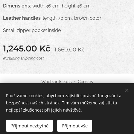
Dimensions:
width 36 cm, height 36 cm
Leather handles
: length 70 cm, brown color
Small zipper pocket inside.
1,245.00
Kč
1,660.00
Kč
excluding shipping cost
Woolkanik 2025
Cookies
Používáme cookies, abychom zajistili správné fungování a
Languages
bezpečnost našich stránek. Tím vám můžeme zajistit tu
English
Čeština
nejlepší zkušenost při jejich návštěvě.
Out of stock
Přijmout nezbytné
Přijmout vše