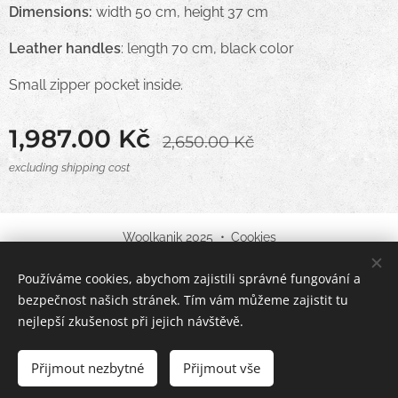
Dimensions:
width 50 cm, height 37 cm
Leather handles
: length 70 cm, black color
Small zipper pocket inside.
1,987.00
Kč
2,650.00
Kč
excluding shipping cost
Woolkanik 2025
Cookies
Používáme cookies, abychom zajistili správné fungování a
Languages
bezpečnost našich stránek. Tím vám můžeme zajistit tu
English
Čeština
nejlepší zkušenost při jejich návštěvě.
Out of stock
Přijmout nezbytné
Přijmout vše