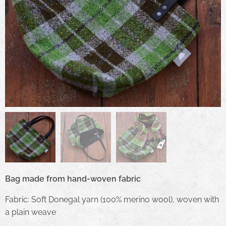
Bag made from hand-woven fabric
Fabric: Soft Donegal yarn (100% merino wool), woven with
a plain weave