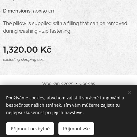
Dimensions:
50x50 cm
The pillow is supplied with a filling that can be removed
during washing - zip fastening.
1,320.00
Kč
excluding shipping cost
Woolkanik 2025
Cookies
Používáme cookies, abychom zajistili správné fungování a
Languages
bezpečnost našich stránek. Tím vám můžeme zajistit tu
English
Čeština
nejlepší zkušenost při jejich návštěvě.
Out of stock
Přijmout nezbytné
Přijmout vše