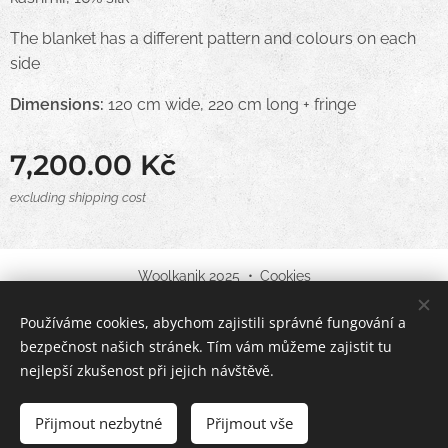
The blanket has a different pattern and colours on each
side
Dimensions:
120 cm wide, 220 cm long + fringe
7,200.00
Kč
excluding shipping cost
Woolkanik 2025
Cookies
Používáme cookies, abychom zajistili správné fungování a
Languages
bezpečnost našich stránek. Tím vám můžeme zajistit tu
English
Čeština
nejlepší zkušenost při jejich návštěvě.
Out of stock
Přijmout nezbytné
Přijmout vše