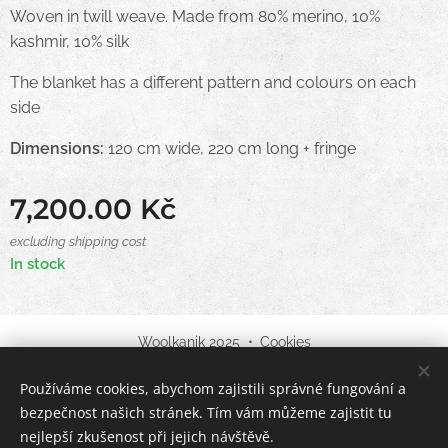
Woven in twill weave. Made from 80% merino, 10%
kashmir, 10% silk
The blanket has a different pattern and colours on each
side
Dimensions:
120 cm wide, 220 cm long + fringe
7,200.00
Kč
excluding shipping cost
In stock
Woolkanik 2025
Cookies
Používáme cookies, abychom zajistili správné fungování a
Languages
bezpečnost našich stránek. Tím vám můžeme zajistit tu
English
Čeština
nejlepší zkušenost při jejich návštěvě.