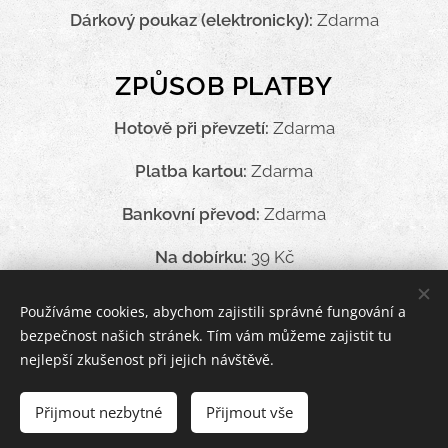
Dárkový poukaz (elektronicky):
Zdarma
ZPŮSOB PLATBY
Hotově při převzetí:
Zdarma
Platba kartou:
Zdarma
Bankovní převod:
Zdarma
Na dobírku:
39 Kč
Používáme cookies, abychom zajistili správné fungování a
bezpečnost našich stránek. Tím vám můžeme zajistit tu
Woolkanik 2025
Cookies
nejlepší zkušenost při jejich návštěvě.
Languages
Přijmout nezbytné
Přijmout vše
English
Čeština