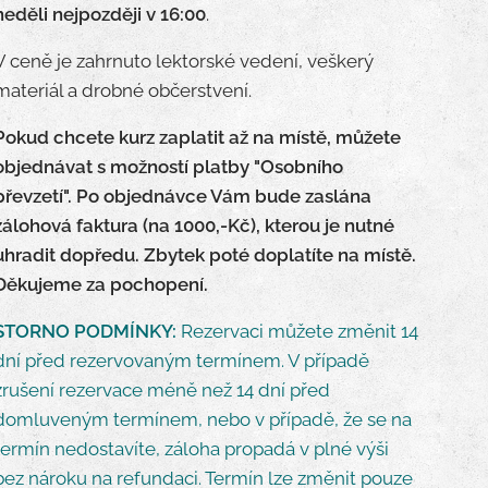
neděli
nejpozději v
16:00
.
V ceně je zahrnuto lektorské vedení, veškerý
materiál a drobné občerstvení.
Pokud chcete kurz zaplatit až na místě, můžete
objednávat s možností platby "Osobního
převzetí". Po objednávce Vám bude zaslána
zálohová faktura (na 1000,-Kč), kterou je nutné
uhradit dopředu. Zbytek poté doplatíte na místě.
Děkujeme za pochopení.
STORNO PODMÍNKY:
Rezervaci můžete změnit 14
dní před rezervovaným termínem. V případě
zrušení rezervace méně než 14 dní před
domluveným termínem, nebo v případě, že se na
termín nedostavíte, záloha propadá v plné výši
bez nároku na refundaci. Termín lze změnit pouze