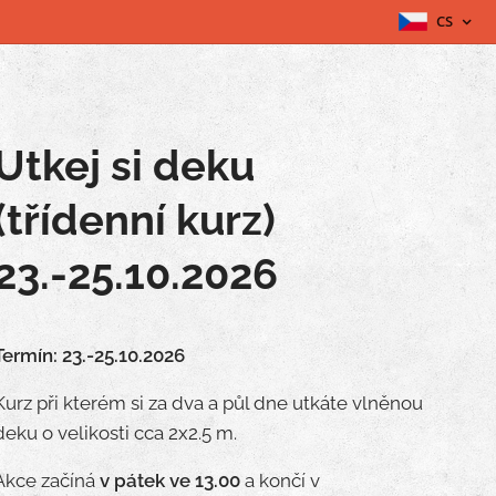
CS
Utkej si deku
(třídenní kurz)
23.-25.10.2026
Termín: 23.-25.10.2026
Kurz při kterém si za dva a půl dne utkáte vlněnou
deku o velikosti cca 2x2.5 m.
Akce začíná
v pátek ve 13.00
a končí v