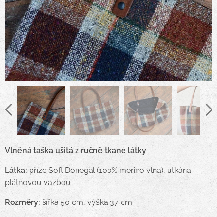
Vlněná taška ušitá z ručně tkané látky
Látka:
příze Soft Donegal (100% merino vlna), utkána
plátnovou vazbou
Rozměry:
šířka 50 cm, výška 37 cm