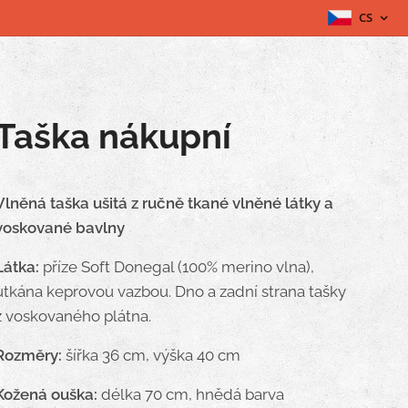
CS
Taška nákupní
Vlněná taška ušitá z ručně tkané vlněné látky a
voskované bavlny
Látka:
příze Soft Donegal (100% merino vlna),
utkána keprovou vazbou. Dno a zadní strana tašky
z voskovaného plátna.
Rozměry:
šířka 36 cm, výška 40 cm
Kožená ouška:
délka 70 cm, hnědá barva