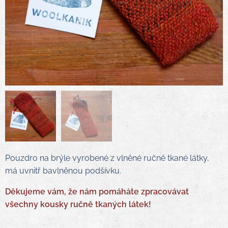
Pouzdro na brýle vyrobené z vlněné ručně tkané látky,
má uvnitř bavlněnou podšívku.
Děkujeme vám, že nám pomáháte zpracovávat
všechny kousky ručně tkaných látek!