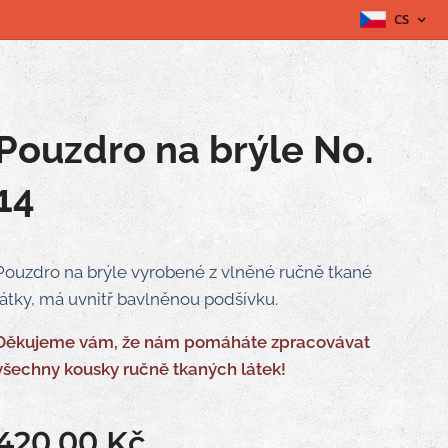
CS
Pouzdro na brýle No.
14
Pouzdro na brýle vyrobené z vlněné ručně tkané
látky, má uvnitř bavlněnou podšívku.
Děkujeme vám, že nám pomáháte zpracovávat
všechny kousky ručně tkaných látek!
420,00
Kč