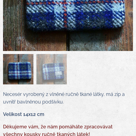
Necesér vyrobený z vlněné ručně tkané látky, má zip a
uvnitř bavlněnou podšívku.
Velikost 14x12 cm
Děkujeme vám, že nám pomáháte zpracovávat
všechny kousky ručně tkaných látek!