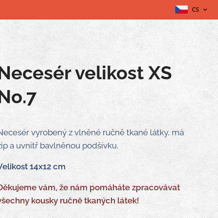
CS
Necesér velikost XS
No.7
Necesér vyrobený z vlněné ručně tkané látky, má
zip a uvnitř bavlněnou podšívku.
Velikost 14x12 cm
Děkujeme vám, že nám pomáháte zpracovávat
všechny kousky ručně tkaných látek!