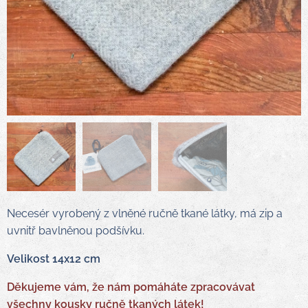
Necesér vyrobený z vlněné ručně tkané látky, má zip a
uvnitř bavlněnou podšívku.
Velikost 14x12 cm
Děkujeme vám, že nám pomáháte zpracovávat
všechny kousky ručně tkaných látek!