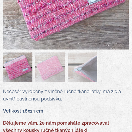
Necesér vyrobený z vlněné ručně tkané látky, má zip a
uvnitř bavlněnou podšívku.
Velikost 18x14 cm
Děkujeme vám, že nám pomáháte zpracovávat
všechny kousky ručně tkaných látek!