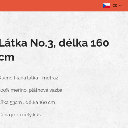
CS
Látka No.3, délka 160
cm
Ručně tkaná látka - metráž
100% merino, plátnová vazba
šířka 53cm , délka 160 cm
Cena je za celý kus.