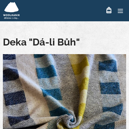
Deka "Dá-li Bůh"