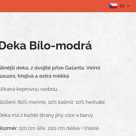
CS
Deka Bílo-modrá
Silnější deka, z dvojité příze Galanta. Velmi
luxusní, hřejivá a extra měkká
Utkaná keprovou vazbou.
Složení: 80% merino, 10% kašmír, 10% hedvábí
Deka má z každé strany jiný vzor a barvy
Rozměr
: 120 cm šíře, 220 cm délka + třásně