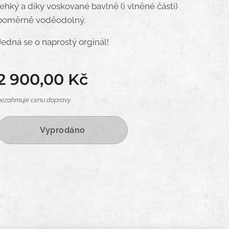
lehký a díky voskované bavlně (i vlněné části)
poměrně voděodolný.
Jedná se o naprostý orginál!
2 900,00
Kč
nezahrnuje cenu dopravy
Vyprodáno