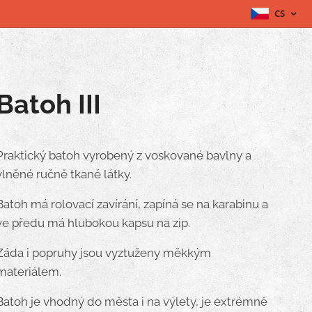
CS
Batoh III
Praktický batoh vyrobený z voskované bavlny a
vlněné ručně tkané látky.
Batoh má rolovací zavírání, zapíná se na karabinu a
ve předu má hlubokou kapsu na zip.
Záda i popruhy jsou vyztuženy měkkým
materiálem.
Batoh je vhodný do města i na výlety, je extrémně