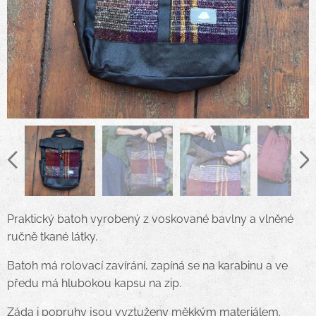
Praktický batoh vyrobený z voskované bavlny a vlněné
ručně tkané látky.
Batoh má rolovací zavírání, zapíná se na karabinu a ve
předu má hlubokou kapsu na zip.
Záda i popruhy jsou vyztuženy měkkým materiálem.