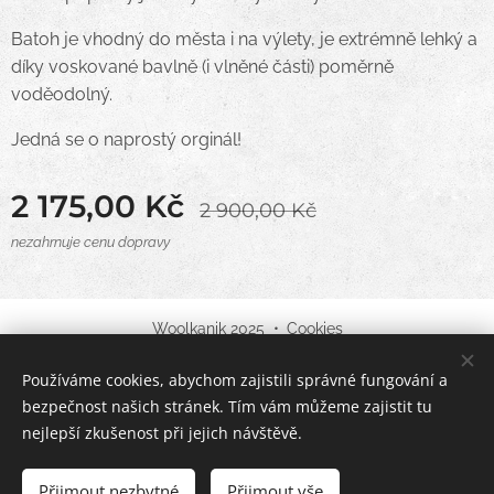
Batoh je vhodný do města i na výlety, je extrémně lehký a
díky voskované bavlně (i vlněné části) poměrně
voděodolný.
Jedná se o naprostý orginál!
2 175,00
Kč
2 900,00
Kč
nezahrnuje cenu dopravy
Woolkanik 2025
Cookies
Používáme cookies, abychom zajistili správné fungování a
Jazyky
bezpečnost našich stránek. Tím vám můžeme zajistit tu
English
Čeština
nejlepší zkušenost při jejich návštěvě.
Vyprodáno
Přijmout nezbytné
Přijmout vše