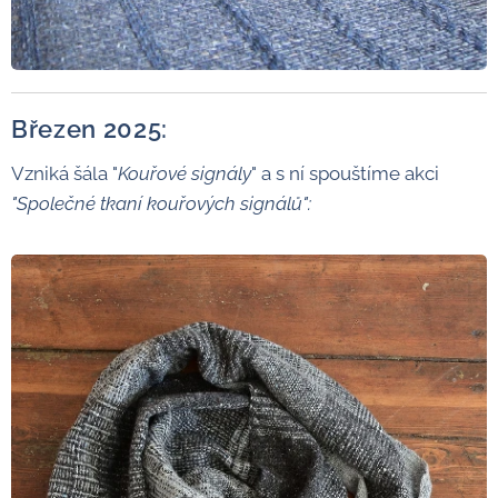
Březen 2025:
Vzniká šála "
Kouřové signály
" a s ní spouštíme akci
"
Společné tkaní
kouřových signálů
":