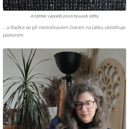
A takhle vypadá první kousek látky
... a Radka se při nedočkavém čekání na látku uklidňuje
pletením: