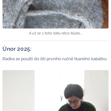
A už se z toho taky něco klube...
Únor 2025:
Radka se pouští do šití prvního ručně tkaného kabátku: