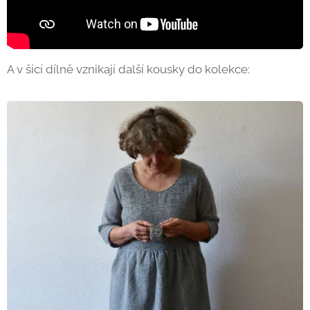
A v šicí dílně vznikají další kousky do kolekce: