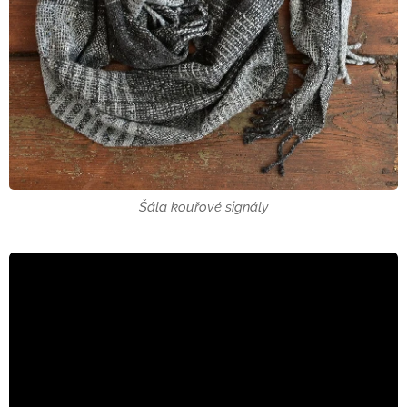
Šála kouřové signály