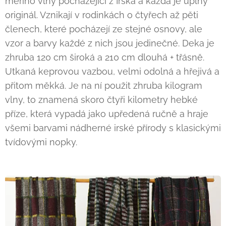
merino vlny pocházející z Irska a každá je úplný
originál. Vznikají v rodinkách o čtyřech až pěti
členech, které pocházejí ze stejné osnovy, ale
vzor a barvy každé z nich jsou jedinečné. Deka je
zhruba 120 cm široká a 210 cm dlouhá + třásně.
Utkaná keprovou vazbou, velmi odolná a hřejivá a
přitom měkká. Je na ní použit zhruba kilogram
vlny, to znamená skoro čtyři kilometry hebké
příze, která vypadá jako upředená ručně a hraje
všemi barvami nádherné irské přírody s klasickými
tvídovými nopky.