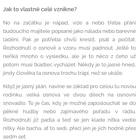
Jak to vlastně celé vznikne?
No na začátku je nápad, vize a nebo třeba přání
budoucího majitele popsané jako nálada nebo barevné
ladění. Pak je potřeba chvíli kreslit, psát a počítat.
Rozhodnutí o osnově a vzoru musí padnout. Ještě to
neříká mnoho o výsledku, ale je to něco z čeho už
potom musí tkadlec vycházet. Někdy je to jasné hned,
jindy člověka ta osnova trochu trápí, než se ukáže.
Když je jasný plán, navine se základ pro celou tu novou
rodinku, velká osnova ve dvou dílech na osnovní
snovadlo. To je čas, kdy je možné zaposlouchat se do
pěkné hudby nebo zajímavého pořadu v rádiu.
Rozhodnutí již padla a teď se jen klade nitka vedle
nitky. Ale bacha, ať to sedí, přeci jen je jich hodně přes
sedm set.