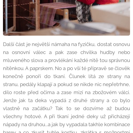
Další část je největší námaha na fyzičku, dostat osnovu
na osnovní válec a pak zase chvilka hudby nebo
mluveného slova a provlékání každé nitě tou správnou
nitěnkou. A paprskem. No a po vší té přípravě se člověk
konečně ponoří do tkaní. Člunek lítá ze strany na
stranu, pedály klapají a pokud se nikde nic nepřetrhne,
dílo roste před očima a zase mizí na zbožovém válci.
Jenže jak ta deka vypadá z druhé strany a co bylo
vlastně na začátku? Tak to se dozvíme až budou
všechny hotové. A při tkaní jedné deky už přicházejí
nápady na druhou...a jak by vypadala takhle kombinace
barev a co zkusit tuhle kostku....zkrátka s možnostmi