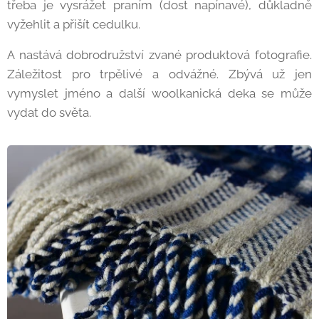
třeba je vysrážet praním (dost napínavé), důkladně
vyžehlit a přišít cedulku.
A nastává dobrodružství zvané produktová fotografie.
Záležitost pro trpělivé a odvážné. Zbývá už jen
vymyslet jméno a další woolkanická deka se může
vydat do světa.