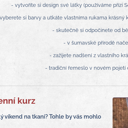
- vytvoříte si design své látky (používáme přízi
 vyberete si barvy a utkáte vlastníma rukama krásný k
- skutečně si odpočinete od bě
- v šumavské přírodě nače
- zažijete nadšení z vlastního k
- tradiční řemeslo v novém pojetí 
enní
kurz
ý víkend na tkaní? Tohle by vás mohlo