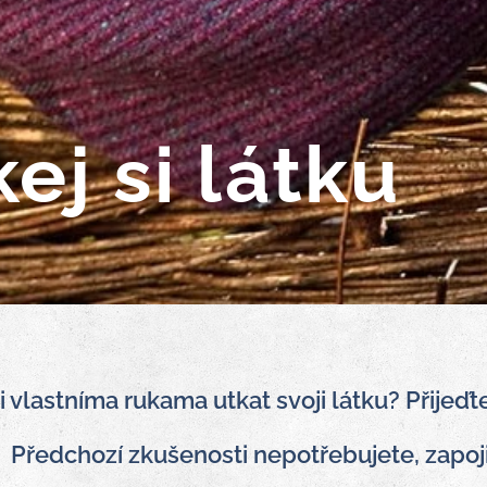
ej si látku
i vlastníma rukama utkat svoji látku? Přijeďt
Předchozí zkušenosti nepotřebujete, zapoj