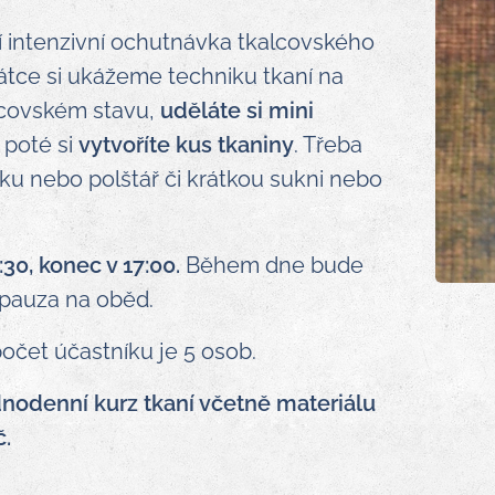
 intenzivní ochutnávka tkalcovského
átce si ukážeme techniku tkaní na
lcovském stavu,
uděláte si mini
 poté si
vytvoříte kus tkaniny
. Třeba
šku nebo polštář či krátkou sukni nebo
:30, konec v 17:00.
Během dne bude
 pauza na oběd.
očet účastníku je 5 osob.
nodenní kurz tkaní včetně materiálu
č.