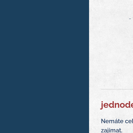
-
jednod
Nemáte cel
zajímat.