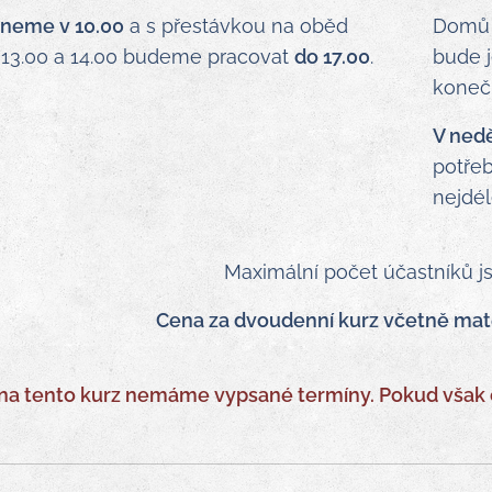
čneme v
10.00
a s přestávkou na oběd
Domů s
 13.00 a 14.00 budeme pracovat
do 17.00
.
bude j
koneč
V nedě
potřeb
nejdé
Maximální počet účastníků j
Cena za dvoudenní kurz včetně mater
na tento kurz nemáme vypsané termíny. Pokud však o