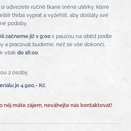
i odvezete ručně tkané lněné utěrky, které
eště třeba vyprat a vyžehlit, aby dostály své
né podoby.
li začneme již v 9:00
s pauzou na oběd podle
y a pracovat budeme, než se vše dokončí,
le však
do 16:00
.
sou 2 osoby.
iálu je 4.900,- Kč.
 něj máte zájem, neváhejte nás kontaktovat!