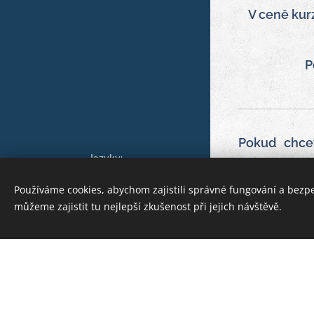
V ceně kur
P
Pokud chce
Jazyky
objednávce 
English
Čeština
doplatíte na
Používáme cookies, abychom zajistili správné fungování a bezp
Woolkanik 2025
můžeme zajistit tu nejlepší zkušenost při jejich návštěvě.
STORNO PO
Cookies
méně než 14
plné výši be