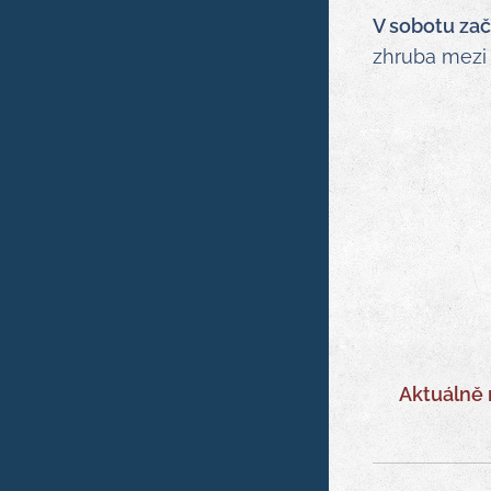
V
sobotu za
zhruba mezi
Aktuálně 