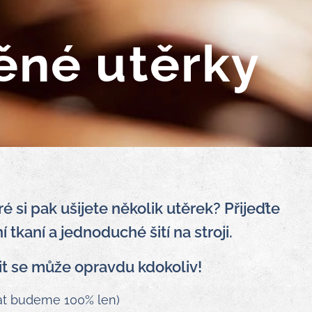
něné utěrky
é si pak ušijete několik utěrek? Přijeďte
 tkaní a jednoduché šití na stroji.
it se může opravdu kdokoliv!
ívat budeme 100% len)