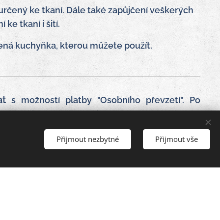
určený ke tkaní. Dále také zapůjčení veškerých
e tkaní i šití.
bavená kuchyňka, kterou můžete použít.
at
s možností platby "Osobního převzetí". Po
 kterou je nutné uhradit dopředu. Zbytek poté
Přijmout nezbytné
Přijmout vše
rvovaným termínem. V případě zrušení rezervace
e se na termín nedostavíte, záloha propadá v
u.