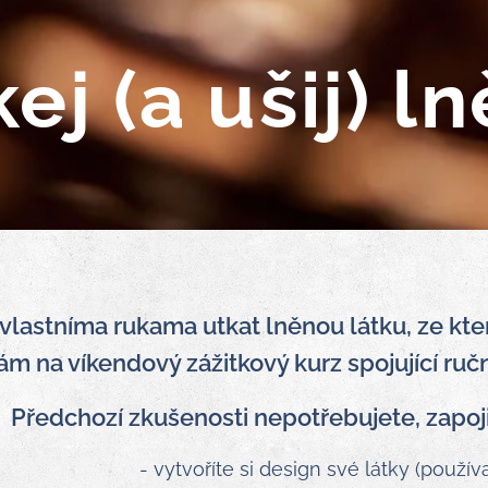
ej (a ušij) l
 vlastníma rukama utkat lněnou látku, ze kter
ám na víkendový zážitkový kurz spojující ruční
Předchozí zkušenosti nepotřebujete, zapoj
- vytvoříte si design své látky (použ