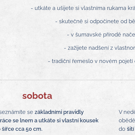
- utkáte a ušijete si vlastníma rukama k
- skutečně si odpočinete od bě
- v šumavské přírodě nače
- zažijete nadšení z vlastno
- tradiční řemeslo v novém pojetí 
sobota
 seznámíte se
základními pravidly
V nedě
ráce se lnem a utkáte si vlastní kousek
obědě
o šířce cca 50 cm.
do
šit