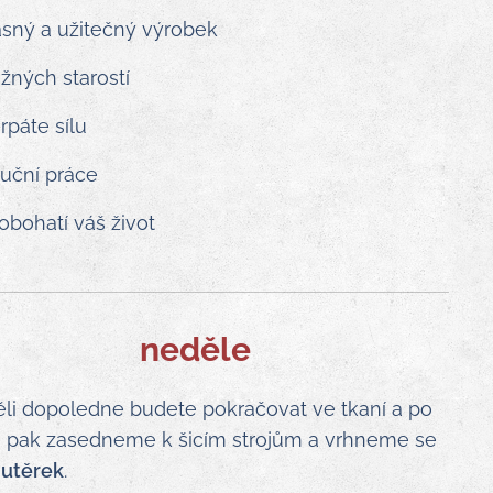
rásný a užitečný výrobek
žných starostí
rpáte sílu
ruční práce
obohatí váš život
neděle
li dopoledne budete pokračovat ve tkaní a po
 pak zasedneme k šicím strojům a vrhneme se
í utěrek
.