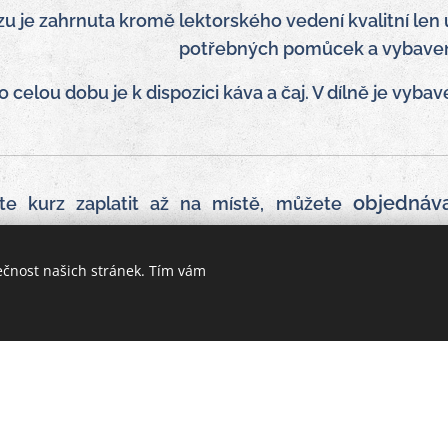
zu je zahrnuta kromě lektorského vedení kvalitní len 
potřebných pomůcek a vybavení k
o celou dobu je k dispozici káva a čaj. V dílně je vy
objednáv
te kurz zaplatit až na místě, můžete
Vám bude zaslána zálohová faktura (na 1000,-Kč),
 místě. Děkujeme za pochopení.
ečnost našich stránek. Tím vám
DMÍNKY:
Rezervaci můžete změnit 14 dní před reze
 dní před domluveným termínem, nebo v případě, ž
z nároku na refundaci. Termín lze změnit pouze jedno